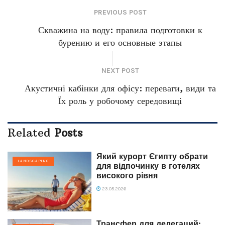
PREVIOUS POST
Скважина на воду: правила подготовки к
бурению и его основные этапы
NEXT POST
Акустичні кабінки для офісу: переваги, види та
Їх роль у робочому середовищі
Related
Posts
Який курорт Єгипту обрати
LANDSCAPING
для відпочинку в готелях
високого рівня
23.05.2026
Трансфер для делегаций: