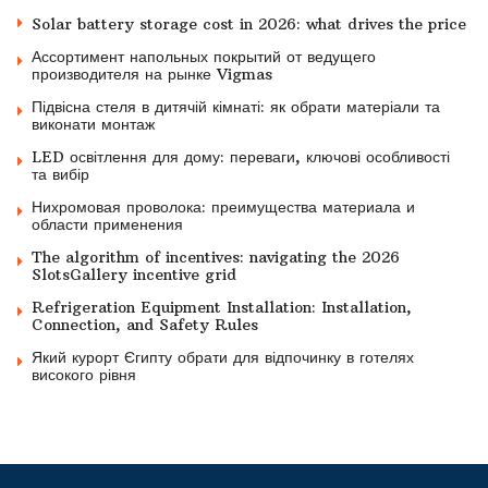
Solar battery storage cost in 2026: what drives the price
Ассортимент напольных покрытий от ведущего
производителя на рынке Vigmas
Підвісна стеля в дитячій кімнаті: як обрати матеріали та
виконати монтаж
LED освітлення для дому: переваги, ключові особливості
та вибір
Нихромовая проволока: преимущества материала и
области применения
The algorithm of incentives: navigating the 2026
SlotsGallery incentive grid
Refrigeration Equipment Installation: Installation,
Connection, and Safety Rules
Який курорт Єгипту обрати для відпочинку в готелях
високого рівня