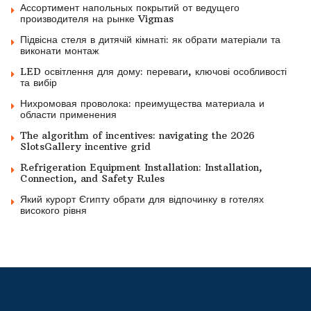
Ассортимент напольных покрытий от ведущего
производителя на рынке Vigmas
Підвісна стеля в дитячій кімнаті: як обрати матеріали та
виконати монтаж
LED освітлення для дому: переваги, ключові особливості
та вибір
Нихромовая проволока: преимущества материала и
области применения
The algorithm of incentives: navigating the 2026
SlotsGallery incentive grid
Refrigeration Equipment Installation: Installation,
Connection, and Safety Rules
Який курорт Єгипту обрати для відпочинку в готелях
високого рівня