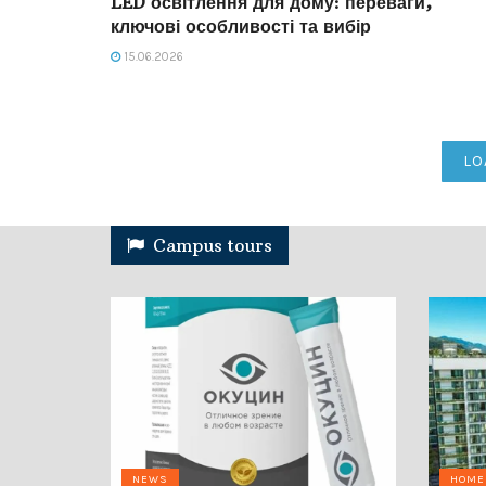
LED освітлення для дому: переваги,
ключові особливості та вибір
15.06.2026
LO
Campus tours
NEWS
HOME