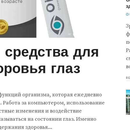
з
З
ф
п
 средства для
Р
с
оровья глаз
в
R
функций организма, которая ежедневно
. Работа за компьютером, использование
астные изменения и воздействие
азываться на состоянии глаз. Именно
ержания здоровья...