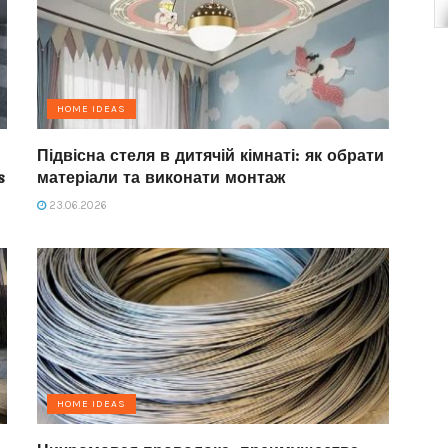
HOME IDEAS
Підвісна стеля в дитячій кімнаті: як обрати
s
матеріали та виконати монтаж
23.06.2026
HOME IDEAS