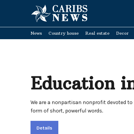
News
Country house
Real estate
Decor
Education in
We are a nonpartisan nonprofit devoted to 
form of short, powerful words.
Details