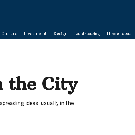
Culture
Investment
Design
Landscaping
Home ideas
 the City
spreading ideas, usually in the