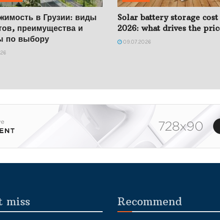
жимость в Грузии: виды
Solar battery storage cost
тов, преимущества и
2026: what drives the pric
ы по выбору
09.07.2026
026
t miss
Recommend