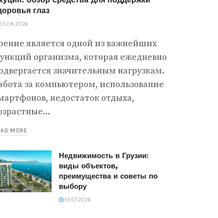
доровья глаз
05.08.2026
рение является одной из важнейших
ункций организма, которая ежедневно
одвергается значительным нагрузкам.
абота за компьютером, использование
мартфонов, недостаток отдыха,
озрастные...
EAD MORE
Недвижимость в Грузии:
виды объектов,
преимущества и советы по
выбору
19.07.2026