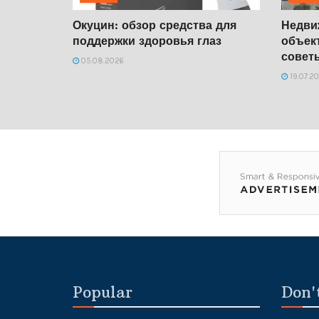
Окуцин: обзор средства для
Недви
поддержки здоровья глаз
объек
совет
05.08.2026
19.07.2
Popular
Don'