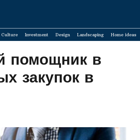
Culture
Investment
Design
Landscaping
Home ideas
й помощник в
ых закупок в