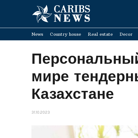
News
Country house
Real estate
Decor
Персональны
мире тендерн
Казахстане
31.10.2023