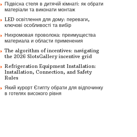
Підвісна стеля в дитячій кімнаті: як обрати
матеріали та виконати монтаж
LED освітлення для дому: переваги,
ключові особливості та вибір
Нихромовая проволока: преимущества
материала и области применения
The algorithm of incentives: navigating
the 2026 SlotsGallery incentive grid
Refrigeration Equipment Installation:
Installation, Connection, and Safety
Rules
Який курорт Єгипту обрати для відпочинку
в готелях високого рівня