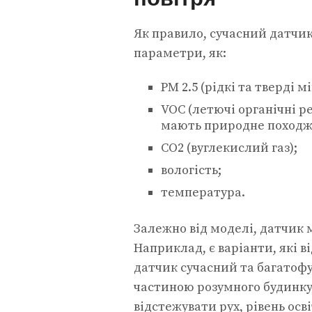
Як правило, сучасний датчик
параметри, як:
PM 2.5 (рідкі та тверді м
VOC (летючі органічні ре
мають природне походж
CO2 (вуглекислий газ);
вологість;
температура.
Залежно від моделі, датчик
Наприклад, є варіанти, які 
датчик сучасний та багатоф
частиною розумного будинку
відстежувати рух, рівень осв