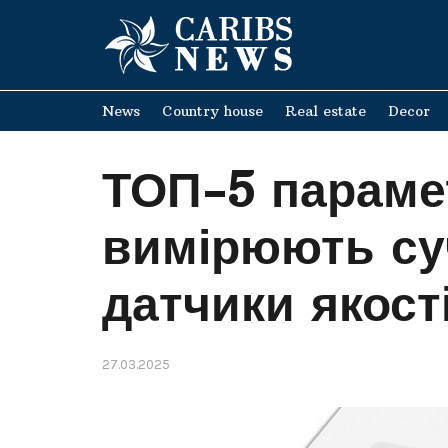
News
Country house
Real estate
Decor
ТОП-5 парамет
вимірюють су
датчики якост
27.03.2025