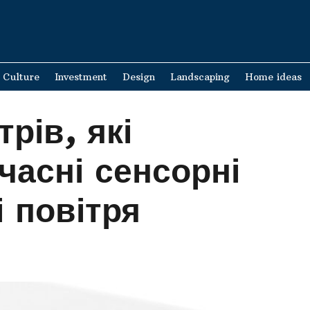
Culture
Investment
Design
Landscaping
Home ideas
рів, які
часні сенсорні
і повітря