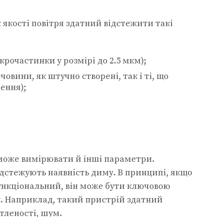
 якості повітря здатний відстежити такі
ікрочастинки у розмірі до 2.5 мкм);
човини, як штучно створені, так і ті, що
ення);
 може вимірювати й інші параметри.
відстежують наявність диму. В принципі, якщо
ункціональний, він може бути ключовою
. Наприклад, такий пристрій здатний
ітленості, шум.