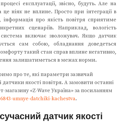
роцесі експлуатації, звісно, ​​будуть. Але на
 це ніяк не вплине. Просто при інтеграції в
, інформація про якість повітря сприятиме
нкретних сценаріїв. Наприклад, вологість
 система включає зволожувач. Якщо датчик
вується сам собою, обладнання доведеться
комфорту такий стан справ вплине негативно,
щення залишатиметься в межах норми.
римо про те, які параметри зазвичай
і датчики якості повітря. А замовити останні
ет-магазину «Z-Wave Україна» за посиланням
46843-umnye-datchiki-kachestva
.
сучасний датчик якості