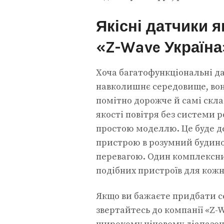
Якісні датчики я
«Z-Wave Україна
Хоча багатофункціональні д
навколишнє середовище, вон
помітно дорожче й самі скла
якості повітря без системи
простою моделлю. Це буде д
пристрою в розумний будино
перевагою. Один комплексни
подібних пристроїв для кож
Якщо ви бажаєте придбати с
звертайтесь до компанії «Z-W