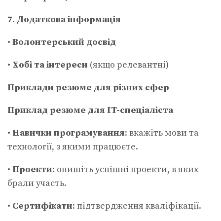
7. Додаткова інформація
•
Волонтерський досвід
•
Хобі та інтереси
(якщо релевантні)
Приклади резюме для різних сфер
Приклад резюме для IT-спеціаліста
•
Навички програмування
: вкажіть мови та
технології, з якими працюєте.
•
Проекти
: опишіть успішні проекти, в яких
брали участь.
•
Сертифікати
: підтвердження кваліфікації.