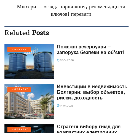
Міксери – огляд, порівняння, рекомендації та
ключові переваги
Related
Posts
Пожежні резервуари –
INVESTMENT
запорука безпеки на об’єкті
19.04.2026
Инвестиции в недвижимость
INVESTMENT
Болгарии: выбор объектов,
риски, доходность
14.04.2026
Стратегії вибору гнізд для
INVESTMENT
компактних електронних