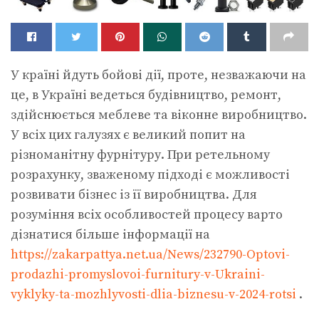
У країні йдуть бойові дії, проте, незважаючи на
це, в Україні ведеться будівництво, ремонт,
здійснюється меблеве та віконне виробництво.
У всіх цих галузях є великий попит на
різноманітну фурнітуру. При ретельному
розрахунку, зваженому підході є можливості
розвивати бізнес із її виробництва. Для
розуміння всіх особливостей процесу варто
дізнатися більше інформації на
https://zakarpattya.net.ua/News/232790-Optovi-
prodazhi-promyslovoi-furnitury-v-Ukraini-
vyklyky-ta-mozhlyvosti-dlia-biznesu-v-2024-rotsi
.