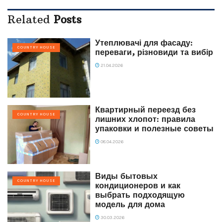
Related
Posts
Утеплювачі для фасаду:
COUNTRY HOUSE
переваги, різновиди та вибір
21.04.2026
Квартирный переезд без
COUNTRY HOUSE
лишних хлопот: правила
упаковки и полезные советы
08.04.2026
Виды бытовых
COUNTRY HOUSE
кондиционеров и как
выбрать подходящую
модель для дома
30.03.2026